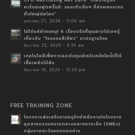
CFO คือก้าวแรกสู่ Net Zero “ทำความรู้จัก
คาร์บอนฟุตพริ้นท์: รอยเท้าเล็กๆ ที่ส่งผลกระทบ
ยิ่งใหญ่ต่อโลก”
มกราคม 27, 2026 - 11:00 am
ไม่ใช่แค่ผ้าขนหนู! 6 เรื่องจริงที่คุณอาจไม่เคยรู้
เกี่ยวกับ “โรงแรมสีเขียว” มาตรฐานไทย
ธันวาคม 23, 2025 - 9:35 am
เทคโนโลยีเพื่อการลดต้นทุนสำหรับหม้อไอน้ำที่ใช้
เชื้อเพลิงไม้สับ
ธันวาคม 19, 2025 - 12:25 pm
FREE TRAINING ZONE
โครงการส่งเสริมการอนุรักษ์พลังงานในโรงงาน
อุตสาหกรรมขนาดกลางและขนาดเล็ก (SMEs)
กลุ่มภาคตะวันออกตอนล่าง