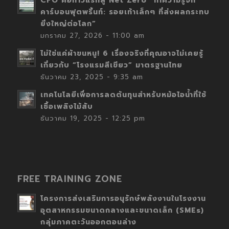
CFO คือก้าวแรกสู่ Net Zero “ทำความรู้จัก
คาร์บอนฟุตพริ้นท์: รอยเท้าเล็กๆ ที่ส่งผลกระทบ
ยิ่งใหญ่ต่อโลก”
มกราคม 27, 2026 - 11:00 am
ไม่ใช่แค่ผ้าขนหนู! 6 เรื่องจริงที่คุณอาจไม่เคยรู้
เกี่ยวกับ “โรงแรมสีเขียว” มาตรฐานไทย
ธันวาคม 23, 2025 - 9:35 am
เทคโนโลยีเพื่อการลดต้นทุนสำหรับหม้อไอน้ำที่ใช้
เชื้อเพลิงไม้สับ
ธันวาคม 19, 2025 - 12:25 pm
FREE TRAINING ZONE
โครงการส่งเสริมการอนุรักษ์พลังงานในโรงงาน
อุตสาหกรรมขนาดกลางและขนาดเล็ก (SMEs)
กลุ่มภาคตะวันออกตอนล่าง