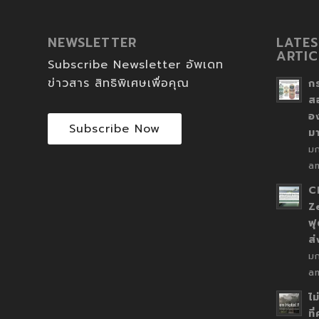
NEWSLETTER
LATES
ARTIC
Subscribe Newsletter อัพเดท
ข่าวสาร สิทธิพิเศษเพื่อคุณ
ก
ส
อ
Subscribe Now
ม
ม
a
C
Z
ฟุ
ส
ม
a
ไม
ที