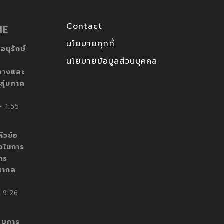
Contact
NE
นโยบายคุกกี้
อนุรักษ์
นโยบายข้อมูลส่วนบุคคล
ลางและ
ลุ่มภาค
 1:55
ัวข้อ
็จในการ
าร
สากล
 9:26
บบการ