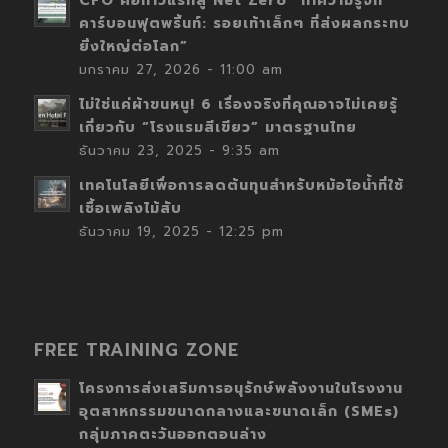
CFO คือก้าวแรกสู่ Net Zero “ทำความรู้จัก
คาร์บอนฟุตพริ้นท์: รอยเท้าเล็กๆ ที่ส่งผลกระทบ
ยิ่งใหญ่ต่อโลก”
มกราคม 27, 2026 - 11:00 am
ไม่ใช่แค่ผ้าขนหนู! 6 เรื่องจริงที่คุณอาจไม่เคยรู้
เกี่ยวกับ “โรงแรมสีเขียว” มาตรฐานไทย
ธันวาคม 23, 2025 - 9:35 am
เทคโนโลยีเพื่อการลดต้นทุนสำหรับหม้อไอน้ำที่ใช้
เชื้อเพลิงไม้สับ
ธันวาคม 19, 2025 - 12:25 pm
FREE TRAINING ZONE
โครงการส่งเสริมการอนุรักษ์พลังงานในโรงงาน
อุตสาหกรรมขนาดกลางและขนาดเล็ก (SMEs)
กลุ่มภาคตะวันออกตอนล่าง