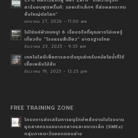
CFO คือก้าวแรกสู่ Net Zero “ทำความรู้จัก
คาร์บอนฟุตพริ้นท์: รอยเท้าเล็กๆ ที่ส่งผลกระทบ
ยิ่งใหญ่ต่อโลก”
มกราคม 27, 2026 - 11:00 am
ไม่ใช่แค่ผ้าขนหนู! 6 เรื่องจริงที่คุณอาจไม่เคยรู้
เกี่ยวกับ “โรงแรมสีเขียว” มาตรฐานไทย
ธันวาคม 23, 2025 - 9:35 am
เทคโนโลยีเพื่อการลดต้นทุนสำหรับหม้อไอน้ำที่ใช้
เชื้อเพลิงไม้สับ
ธันวาคม 19, 2025 - 12:25 pm
FREE TRAINING ZONE
โครงการส่งเสริมการอนุรักษ์พลังงานในโรงงาน
อุตสาหกรรมขนาดกลางและขนาดเล็ก (SMEs)
กลุ่มภาคตะวันออกตอนล่าง