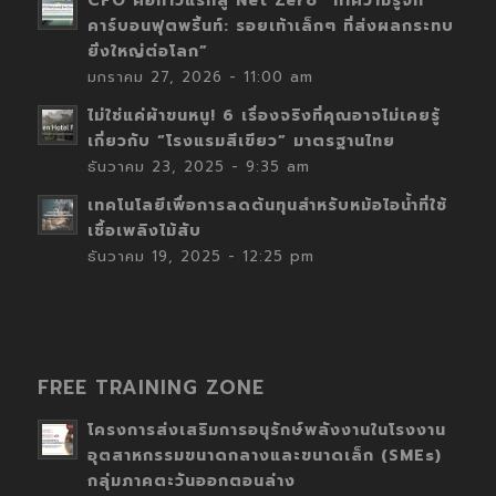
CFO คือก้าวแรกสู่ Net Zero “ทำความรู้จัก
คาร์บอนฟุตพริ้นท์: รอยเท้าเล็กๆ ที่ส่งผลกระทบ
ยิ่งใหญ่ต่อโลก”
มกราคม 27, 2026 - 11:00 am
ไม่ใช่แค่ผ้าขนหนู! 6 เรื่องจริงที่คุณอาจไม่เคยรู้
เกี่ยวกับ “โรงแรมสีเขียว” มาตรฐานไทย
ธันวาคม 23, 2025 - 9:35 am
เทคโนโลยีเพื่อการลดต้นทุนสำหรับหม้อไอน้ำที่ใช้
เชื้อเพลิงไม้สับ
ธันวาคม 19, 2025 - 12:25 pm
FREE TRAINING ZONE
โครงการส่งเสริมการอนุรักษ์พลังงานในโรงงาน
อุตสาหกรรมขนาดกลางและขนาดเล็ก (SMEs)
กลุ่มภาคตะวันออกตอนล่าง