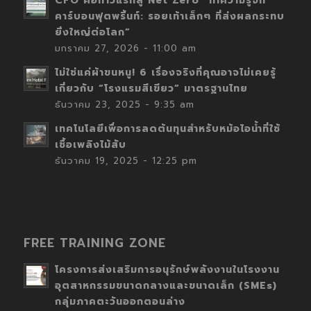
CFO คือก้าวแรกสู่ Net Zero “ทำความรู้จัก
คาร์บอนฟุตพริ้นท์: รอยเท้าเล็กๆ ที่ส่งผลกระทบ
ยิ่งใหญ่ต่อโลก”
มกราคม 27, 2026 - 11:00 am
ไม่ใช่แค่ผ้าขนหนู! 6 เรื่องจริงที่คุณอาจไม่เคยรู้
เกี่ยวกับ “โรงแรมสีเขียว” มาตรฐานไทย
ธันวาคม 23, 2025 - 9:35 am
เทคโนโลยีเพื่อการลดต้นทุนสำหรับหม้อไอน้ำที่ใช้
เชื้อเพลิงไม้สับ
ธันวาคม 19, 2025 - 12:25 pm
FREE TRAINING ZONE
โครงการส่งเสริมการอนุรักษ์พลังงานในโรงงาน
อุตสาหกรรมขนาดกลางและขนาดเล็ก (SMEs)
กลุ่มภาคตะวันออกตอนล่าง