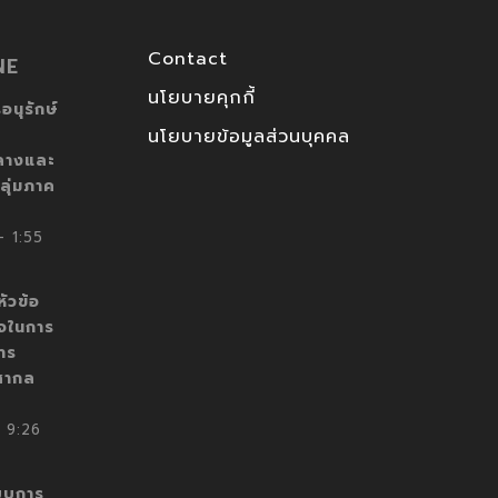
Contact
NE
นโยบายคุกกี้
อนุรักษ์
นโยบายข้อมูลส่วนบุคคล
ลางและ
ลุ่มภาค
 1:55
ัวข้อ
็จในการ
าร
สากล
 9:26
บบการ