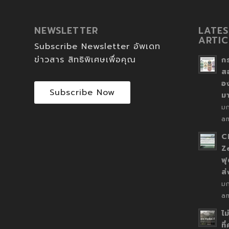
NEWSLETTER
LATES
ARTIC
Subscribe Newsletter อัพเดท
ข่าวสาร สิทธิพิเศษเพื่อคุณ
ก
ส
อ
Subscribe Now
ม
ม
a
C
Z
ฟุ
ส
ม
a
ไม
ที