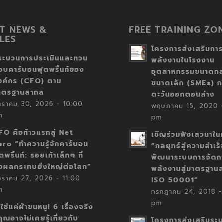
T NEWS &
FREE TRAINING ZO
LES
โครงการส่งเสริมการ
ระบวนการประเมินและทวน
พลังงานในโรงงาน
อบคาร์บอนฟุตพริ้นท์ของ
อุตสาหกรรมขนาดก
งค์กร (CFO) ตาม
ขนาดเล็ก (SMEs) ก
าตรฐานสากล
ตะวันออกตอนล่าง
กราคม 30, 2026 - 10:00
พฤษภาคม 15, 2020 -
m
pm
FO คือก้าวแรกสู่ Net
เชิญร่วมฟังเสวนาในห
ero “ทำความรู้จักคาร์บอน
“กลยุทธ์สู่ความสำเร
ตพริ้นท์: รอยเท้าเล็กๆ ที่
พัฒนาระบบการจัดก
่งผลกระทบยิ่งใหญ่ต่อโลก”
พลังงานสู่มาตรฐาน
กราคม 27, 2026 - 11:00
ISO 50001”
m
กรกฎาคม 24, 2018 -
pm
่ใช่แค่ผ้าขนหนู! 6 เรื่องจริง
่คุณอาจไม่เคยรู้เกี่ยวกับ
โครงการส่งเสริมระ