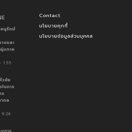
Contact
NE
นโยบายคุกกี้
อนุรักษ์
นโยบายข้อมูลส่วนบุคคล
ลางและ
ลุ่มภาค
 1:55
ัวข้อ
็จในการ
าร
สากล
 9:26
บบการ