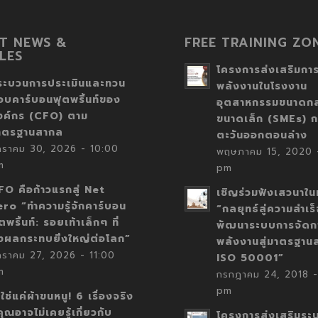
T NEWS &
FREE TRAINING ZO
LES
โครงการส่งเสริมการ
ระบวนการประเมินและทวน
พลังงานในโรงงาน
อบคาร์บอนฟุตพริ้นท์ของ
อุตสาหกรรมขนาดก
งค์กร (CFO) ตาม
ขนาดเล็ก (SMEs) ก
าตรฐานสากล
ตะวันออกตอนล่าง
กราคม 30, 2026 - 10:00
พฤษภาคม 15, 2020 -
m
pm
FO คือก้าวแรกสู่ Net
เชิญร่วมฟังเสวนาในห
ero “ทำความรู้จักคาร์บอน
“กลยุทธ์สู่ความสำเร
ตพริ้นท์: รอยเท้าเล็กๆ ที่
พัฒนาระบบการจัดก
่งผลกระทบยิ่งใหญ่ต่อโลก”
พลังงานสู่มาตรฐาน
กราคม 27, 2026 - 11:00
ISO 50001”
m
กรกฎาคม 24, 2018 -
pm
่ใช่แค่ผ้าขนหนู! 6 เรื่องจริง
่คุณอาจไม่เคยรู้เกี่ยวกับ
โครงการส่งเสริมระ