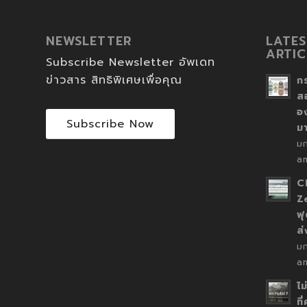
NEWSLETTER
LATES
ARTIC
Subscribe Newsletter อัพเดท
ข่าวสาร สิทธิพิเศษเพื่อคุณ
ก
ส
อ
Subscribe Now
ม
ม
a
C
Z
ฟุ
ส
ม
a
ไม
ที