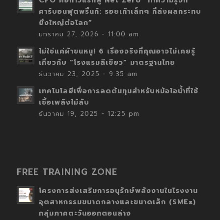
CFO คือก้าวแรกสู่ Net Zero “ทำความรู้จัก
คาร์บอนฟุตพริ้นท์: รอยเท้าเล็กๆ ที่ส่งผลกระทบ
ยิ่งใหญ่ต่อโลก”
มกราคม 27, 2026 - 11:00 am
ไม่ใช่แค่ผ้าขนหนู! 6 เรื่องจริงที่คุณอาจไม่เคยรู้
เกี่ยวกับ “โรงแรมสีเขียว” มาตรฐานไทย
ธันวาคม 23, 2025 - 9:35 am
เทคโนโลยีเพื่อการลดต้นทุนสำหรับหม้อไอน้ำที่ใช้
เชื้อเพลิงไม้สับ
ธันวาคม 19, 2025 - 12:25 pm
FREE TRAINING ZONE
โครงการส่งเสริมการอนุรักษ์พลังงานในโรงงาน
อุตสาหกรรมขนาดกลางและขนาดเล็ก (SMEs)
กลุ่มภาคตะวันออกตอนล่าง