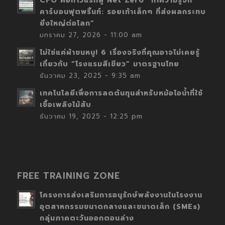
CFO คือก้าวแรกสู่ Net Zero “ทำความรู้จัก
คาร์บอนฟุตพริ้นท์: รอยเท้าเล็กๆ ที่ส่งผลกระทบ
ยิ่งใหญ่ต่อโลก”
มกราคม 27, 2026 - 11:00 am
ไม่ใช่แค่ผ้าขนหนู! 6 เรื่องจริงที่คุณอาจไม่เคยรู้
เกี่ยวกับ “โรงแรมสีเขียว” มาตรฐานไทย
ธันวาคม 23, 2025 - 9:35 am
เทคโนโลยีเพื่อการลดต้นทุนสำหรับหม้อไอน้ำที่ใช้
เชื้อเพลิงไม้สับ
ธันวาคม 19, 2025 - 12:25 pm
FREE TRAINING ZONE
โครงการส่งเสริมการอนุรักษ์พลังงานในโรงงาน
อุตสาหกรรมขนาดกลางและขนาดเล็ก (SMEs)
กลุ่มภาคตะวันออกตอนล่าง