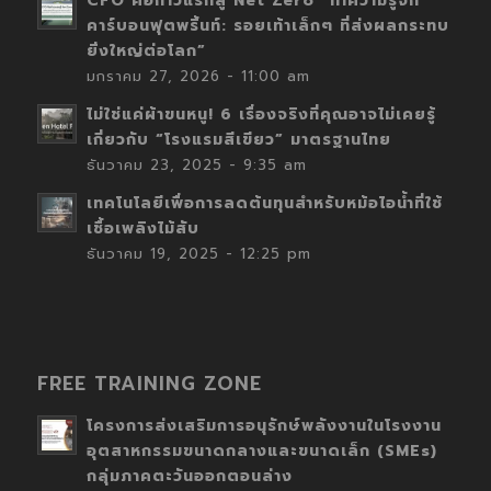
CFO คือก้าวแรกสู่ Net Zero “ทำความรู้จัก
คาร์บอนฟุตพริ้นท์: รอยเท้าเล็กๆ ที่ส่งผลกระทบ
ยิ่งใหญ่ต่อโลก”
มกราคม 27, 2026 - 11:00 am
ไม่ใช่แค่ผ้าขนหนู! 6 เรื่องจริงที่คุณอาจไม่เคยรู้
เกี่ยวกับ “โรงแรมสีเขียว” มาตรฐานไทย
ธันวาคม 23, 2025 - 9:35 am
เทคโนโลยีเพื่อการลดต้นทุนสำหรับหม้อไอน้ำที่ใช้
เชื้อเพลิงไม้สับ
ธันวาคม 19, 2025 - 12:25 pm
FREE TRAINING ZONE
โครงการส่งเสริมการอนุรักษ์พลังงานในโรงงาน
อุตสาหกรรมขนาดกลางและขนาดเล็ก (SMEs)
กลุ่มภาคตะวันออกตอนล่าง