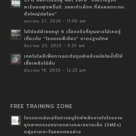
CFO คือก้าวแรกสู่ Net Zero “ทำความรู้จัก
คาร์บอนฟุตพริ้นท์: รอยเท้าเล็กๆ ที่ส่งผลกระทบ
ยิ่งใหญ่ต่อโลก”
มกราคม 27, 2026 - 11:00 am
ไม่ใช่แค่ผ้าขนหนู! 6 เรื่องจริงที่คุณอาจไม่เคยรู้
เกี่ยวกับ “โรงแรมสีเขียว” มาตรฐานไทย
ธันวาคม 23, 2025 - 9:35 am
เทคโนโลยีเพื่อการลดต้นทุนสำหรับหม้อไอน้ำที่ใช้
เชื้อเพลิงไม้สับ
ธันวาคม 19, 2025 - 12:25 pm
FREE TRAINING ZONE
โครงการส่งเสริมการอนุรักษ์พลังงานในโรงงาน
อุตสาหกรรมขนาดกลางและขนาดเล็ก (SMEs)
กลุ่มภาคตะวันออกตอนล่าง