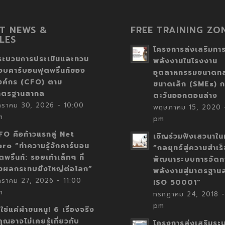
T NEWS &
FREE TRAINING ZO
LES
โครงการส่งเสริมการ
ระบวนการประเมินและทวน
พลังงานในโรงงาน
อบคาร์บอนฟุตพริ้นท์ของ
อุตสาหกรรมขนาดก
งค์กร (CFO) ตาม
ขนาดเล็ก (SMEs) ก
าตรฐานสากล
ตะวันออกตอนล่าง
กราคม 30, 2026 - 10:00
พฤษภาคม 15, 2020 -
m
pm
FO คือก้าวแรกสู่ Net
เชิญร่วมฟังเสวนาในห
ero “ทำความรู้จักคาร์บอน
“กลยุทธ์สู่ความสำเร
ตพริ้นท์: รอยเท้าเล็กๆ ที่
พัฒนาระบบการจัดก
่งผลกระทบยิ่งใหญ่ต่อโลก”
พลังงานสู่มาตรฐาน
กราคม 27, 2026 - 11:00
ISO 50001”
m
กรกฎาคม 24, 2018 -
pm
่ใช่แค่ผ้าขนหนู! 6 เรื่องจริง
่คุณอาจไม่เคยรู้เกี่ยวกับ
โครงการส่งเสริมระ