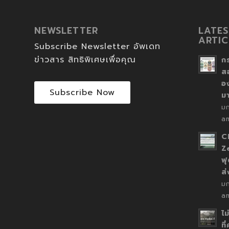
NEWSLETTER
LATES
ARTIC
Subscribe Newsletter อัพเดท
ข่าวสาร สิทธิพิเศษเพื่อคุณ
ก
ส
อ
Subscribe Now
ม
ม
a
C
Z
ฟุ
ส
ม
a
ไม
ที