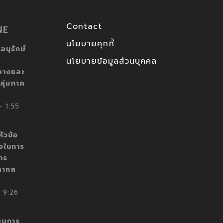
Contact
NE
นโยบายคุกกี้
อนุรักษ์
นโยบายข้อมูลส่วนบุคคล
ลางและ
ลุ่มภาค
 1:55
ัวข้อ
็จในการ
าร
สากล
 9:26
บบการ