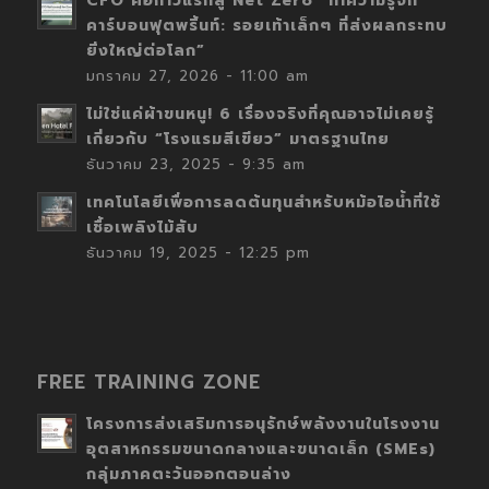
CFO คือก้าวแรกสู่ Net Zero “ทำความรู้จัก
คาร์บอนฟุตพริ้นท์: รอยเท้าเล็กๆ ที่ส่งผลกระทบ
ยิ่งใหญ่ต่อโลก”
มกราคม 27, 2026 - 11:00 am
ไม่ใช่แค่ผ้าขนหนู! 6 เรื่องจริงที่คุณอาจไม่เคยรู้
เกี่ยวกับ “โรงแรมสีเขียว” มาตรฐานไทย
ธันวาคม 23, 2025 - 9:35 am
เทคโนโลยีเพื่อการลดต้นทุนสำหรับหม้อไอน้ำที่ใช้
เชื้อเพลิงไม้สับ
ธันวาคม 19, 2025 - 12:25 pm
FREE TRAINING ZONE
โครงการส่งเสริมการอนุรักษ์พลังงานในโรงงาน
อุตสาหกรรมขนาดกลางและขนาดเล็ก (SMEs)
กลุ่มภาคตะวันออกตอนล่าง