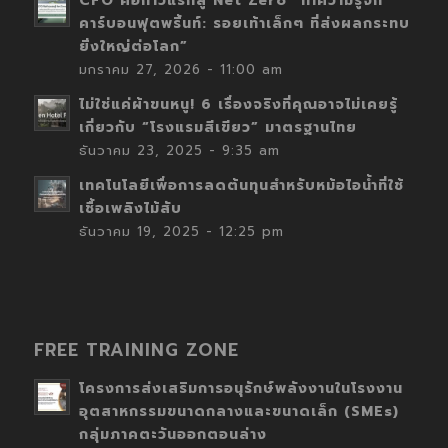
CFO คือก้าวแรกสู่ Net Zero “ทำความรู้จัก
คาร์บอนฟุตพริ้นท์: รอยเท้าเล็กๆ ที่ส่งผลกระทบ
ยิ่งใหญ่ต่อโลก”
มกราคม 27, 2026 - 11:00 am
ไม่ใช่แค่ผ้าขนหนู! 6 เรื่องจริงที่คุณอาจไม่เคยรู้
เกี่ยวกับ “โรงแรมสีเขียว” มาตรฐานไทย
ธันวาคม 23, 2025 - 9:35 am
เทคโนโลยีเพื่อการลดต้นทุนสำหรับหม้อไอน้ำที่ใช้
เชื้อเพลิงไม้สับ
ธันวาคม 19, 2025 - 12:25 pm
FREE TRAINING ZONE
โครงการส่งเสริมการอนุรักษ์พลังงานในโรงงาน
อุตสาหกรรมขนาดกลางและขนาดเล็ก (SMEs)
กลุ่มภาคตะวันออกตอนล่าง