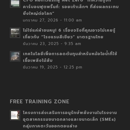
CFO คือก้าวแรกสู่ Net Zero “ทำความรู้จัก
คาร์บอนฟุตพริ้นท์: รอยเท้าเล็กๆ ที่ส่งผลกระทบ
ยิ่งใหญ่ต่อโลก”
มกราคม 27, 2026 - 11:00 am
ไม่ใช่แค่ผ้าขนหนู! 6 เรื่องจริงที่คุณอาจไม่เคยรู้
เกี่ยวกับ “โรงแรมสีเขียว” มาตรฐานไทย
ธันวาคม 23, 2025 - 9:35 am
เทคโนโลยีเพื่อการลดต้นทุนสำหรับหม้อไอน้ำที่ใช้
เชื้อเพลิงไม้สับ
ธันวาคม 19, 2025 - 12:25 pm
FREE TRAINING ZONE
โครงการส่งเสริมการอนุรักษ์พลังงานในโรงงาน
อุตสาหกรรมขนาดกลางและขนาดเล็ก (SMEs)
กลุ่มภาคตะวันออกตอนล่าง