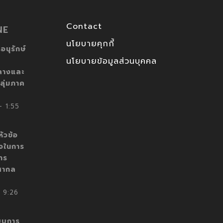
Contact
NE
นโยบายคุกกี้
อนุรักษ์
นโยบายข้อมูลส่วนบุคคล
ลางและ
ลุ่มภาค
 1:55
ัวข้อ
็จในการ
าร
สากล
 9:26
บบการ