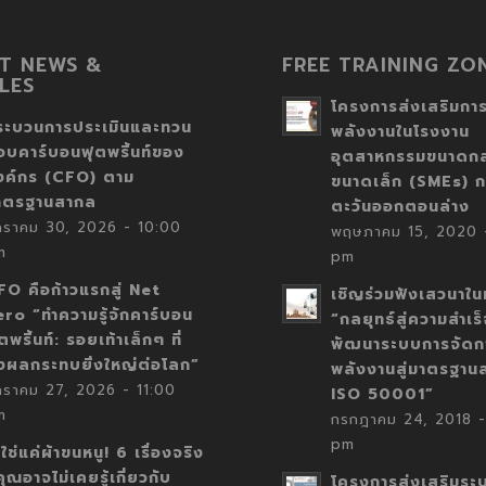
T NEWS &
FREE TRAINING ZO
LES
โครงการส่งเสริมการ
ระบวนการประเมินและทวน
พลังงานในโรงงาน
อบคาร์บอนฟุตพริ้นท์ของ
อุตสาหกรรมขนาดก
งค์กร (CFO) ตาม
ขนาดเล็ก (SMEs) ก
าตรฐานสากล
ตะวันออกตอนล่าง
กราคม 30, 2026 - 10:00
พฤษภาคม 15, 2020 -
m
pm
FO คือก้าวแรกสู่ Net
เชิญร่วมฟังเสวนาในห
ero “ทำความรู้จักคาร์บอน
“กลยุทธ์สู่ความสำเร
ตพริ้นท์: รอยเท้าเล็กๆ ที่
พัฒนาระบบการจัดก
่งผลกระทบยิ่งใหญ่ต่อโลก”
พลังงานสู่มาตรฐาน
กราคม 27, 2026 - 11:00
ISO 50001”
m
กรกฎาคม 24, 2018 -
pm
่ใช่แค่ผ้าขนหนู! 6 เรื่องจริง
่คุณอาจไม่เคยรู้เกี่ยวกับ
โครงการส่งเสริมระ