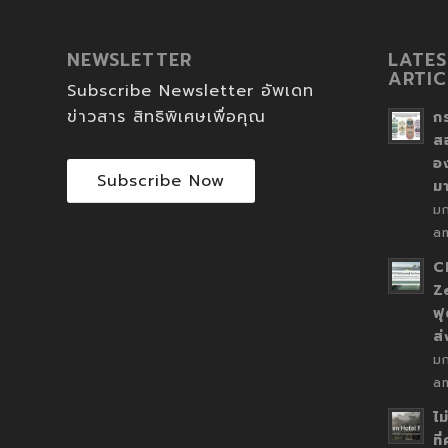
NEWSLETTER
LATES
ARTIC
Subscribe Newsletter อัพเดท
ข่าวสาร สิทธิพิเศษเพื่อคุณ
ก
ส
อ
Subscribe Now
ม
ม
a
C
Z
ฟุ
ส
ม
a
ไม
ที