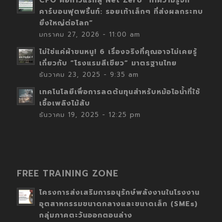
CFO คือก้าวแรกสู่ Net Zero “ทำความรู้จัก
คาร์บอนฟุตพริ้นท์: รอยเท้าเล็กๆ ที่ส่งผลกระทบ
ยิ่งใหญ่ต่อโลก”
มกราคม 27, 2026 - 11:00 am
ไม่ใช่แค่ผ้าขนหนู! 6 เรื่องจริงที่คุณอาจไม่เคยรู้
เกี่ยวกับ “โรงแรมสีเขียว” มาตรฐานไทย
ธันวาคม 23, 2025 - 9:35 am
เทคโนโลยีเพื่อการลดต้นทุนสำหรับหม้อไอน้ำที่ใช้
เชื้อเพลิงไม้สับ
ธันวาคม 19, 2025 - 12:25 pm
FREE TRAINING ZONE
โครงการส่งเสริมการอนุรักษ์พลังงานในโรงงาน
อุตสาหกรรมขนาดกลางและขนาดเล็ก (SMEs)
กลุ่มภาคตะวันออกตอนล่าง