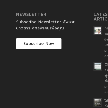
NEWSLETTER
LATES
ARTIC
Subscribe Newsletter อัพเดท
ข่าวสาร สิทธิพิเศษเพื่อคุณ
ก
ส
อ
Subscribe Now
ม
ม
a
C
Z
ฟุ
ส
ม
a
ไม
ที