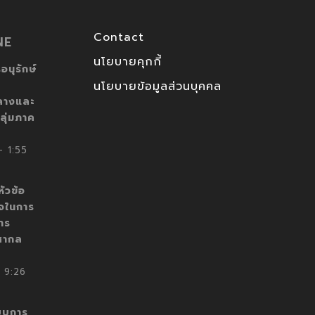
Contact
NE
นโยบายคุกกี้
อนุรักษ์
นโยบายข้อมูลส่วนบุคคล
ลางและ
ลุ่มภาค
 1:55
ัวข้อ
็จในการ
าร
สากล
 9:26
บบการ