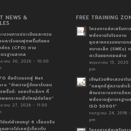
T NEWS &
FREE TRAINING ZO
LES
โครงการส่งเสริมการ
ระบวนการประเมินและทวน
พลังงานในโรงงาน
อบคาร์บอนฟุตพริ้นท์ของ
อุตสาหกรรมขนาดก
งค์กร (CFO) ตาม
ขนาดเล็ก (SMEs) ก
าตรฐานสากล
ตะวันออกตอนล่าง
กราคม 30, 2026 - 10:00
พฤษภาคม 15, 2020 -
m
pm
FO คือก้าวแรกสู่ Net
เชิญร่วมฟังเสวนาในห
ero “ทำความรู้จักคาร์บอน
“กลยุทธ์สู่ความสำเร
ตพริ้นท์: รอยเท้าเล็กๆ ที่
พัฒนาระบบการจัดก
่งผลกระทบยิ่งใหญ่ต่อโลก”
พลังงานสู่มาตรฐาน
กราคม 27, 2026 - 11:00
ISO 50001”
m
กรกฎาคม 24, 2018 -
pm
่ใช่แค่ผ้าขนหนู! 6 เรื่องจริง
่คุณอาจไม่เคยรู้เกี่ยวกับ
โครงการส่งเสริมระ