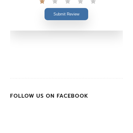
Submit Review
FOLLOW US ON FACEBOOK