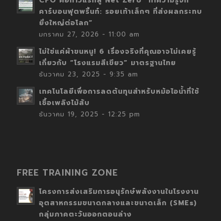
CFO คือก้าวแรกสู่ Net Zero “ทำความรู้จัก
คาร์บอนฟุตพริ้นท์: รอยเท้าเล็กๆ ที่ส่งผลกระทบ
ยิ่งใหญ่ต่อโลก”
มกราคม 27, 2026 - 11:00 am
ไม่ใช่แค่ผ้าขนหนู! 6 เรื่องจริงที่คุณอาจไม่เคยรู้
เกี่ยวกับ “โรงแรมสีเขียว” มาตรฐานไทย
ธันวาคม 23, 2025 - 9:35 am
เทคโนโลยีเพื่อการลดต้นทุนสำหรับหม้อไอน้ำที่ใช้
เชื้อเพลิงไม้สับ
ธันวาคม 19, 2025 - 12:25 pm
FREE TRAINING ZONE
โครงการส่งเสริมการอนุรักษ์พลังงานในโรงงาน
อุตสาหกรรมขนาดกลางและขนาดเล็ก (SMEs)
กลุ่มภาคตะวันออกตอนล่าง