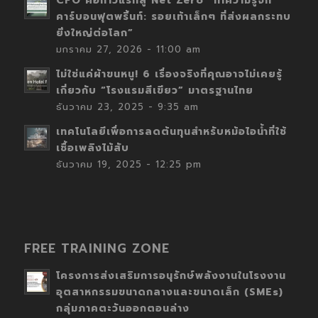
CFO คือก้าวแรกสู่ Net Zero “ทำความรู้จัก
คาร์บอนฟุตพริ้นท์: รอยเท้าเล็กๆ ที่ส่งผลกระทบ
ยิ่งใหญ่ต่อโลก”
มกราคม 27, 2026 - 11:00 am
ไม่ใช่แค่ผ้าขนหนู! 6 เรื่องจริงที่คุณอาจไม่เคยรู้
เกี่ยวกับ “โรงแรมสีเขียว” มาตรฐานไทย
ธันวาคม 23, 2025 - 9:35 am
เทคโนโลยีเพื่อการลดต้นทุนสำหรับหม้อไอน้ำที่ใช้
เชื้อเพลิงไม้สับ
ธันวาคม 19, 2025 - 12:25 pm
FREE TRAINING ZONE
โครงการส่งเสริมการอนุรักษ์พลังงานในโรงงาน
อุตสาหกรรมขนาดกลางและขนาดเล็ก (SMEs)
กลุ่มภาคตะวันออกตอนล่าง