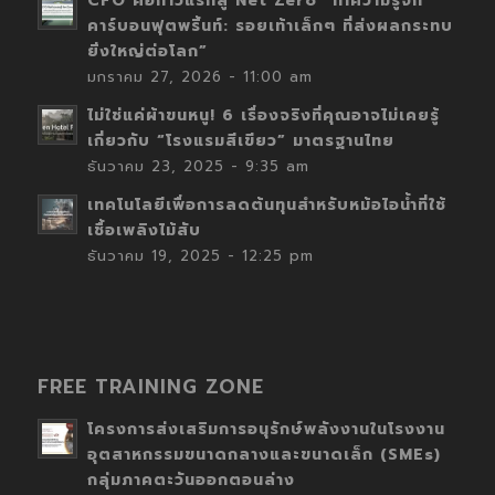
CFO คือก้าวแรกสู่ Net Zero “ทำความรู้จัก
คาร์บอนฟุตพริ้นท์: รอยเท้าเล็กๆ ที่ส่งผลกระทบ
ยิ่งใหญ่ต่อโลก”
มกราคม 27, 2026 - 11:00 am
ไม่ใช่แค่ผ้าขนหนู! 6 เรื่องจริงที่คุณอาจไม่เคยรู้
เกี่ยวกับ “โรงแรมสีเขียว” มาตรฐานไทย
ธันวาคม 23, 2025 - 9:35 am
เทคโนโลยีเพื่อการลดต้นทุนสำหรับหม้อไอน้ำที่ใช้
เชื้อเพลิงไม้สับ
ธันวาคม 19, 2025 - 12:25 pm
FREE TRAINING ZONE
โครงการส่งเสริมการอนุรักษ์พลังงานในโรงงาน
อุตสาหกรรมขนาดกลางและขนาดเล็ก (SMEs)
กลุ่มภาคตะวันออกตอนล่าง