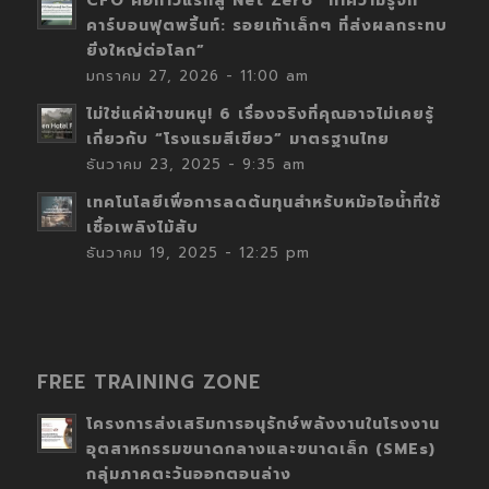
CFO คือก้าวแรกสู่ Net Zero “ทำความรู้จัก
คาร์บอนฟุตพริ้นท์: รอยเท้าเล็กๆ ที่ส่งผลกระทบ
ยิ่งใหญ่ต่อโลก”
มกราคม 27, 2026 - 11:00 am
ไม่ใช่แค่ผ้าขนหนู! 6 เรื่องจริงที่คุณอาจไม่เคยรู้
เกี่ยวกับ “โรงแรมสีเขียว” มาตรฐานไทย
ธันวาคม 23, 2025 - 9:35 am
เทคโนโลยีเพื่อการลดต้นทุนสำหรับหม้อไอน้ำที่ใช้
เชื้อเพลิงไม้สับ
ธันวาคม 19, 2025 - 12:25 pm
FREE TRAINING ZONE
โครงการส่งเสริมการอนุรักษ์พลังงานในโรงงาน
อุตสาหกรรมขนาดกลางและขนาดเล็ก (SMEs)
กลุ่มภาคตะวันออกตอนล่าง