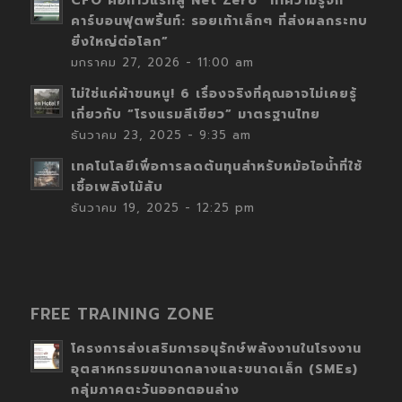
CFO คือก้าวแรกสู่ Net Zero “ทำความรู้จัก
คาร์บอนฟุตพริ้นท์: รอยเท้าเล็กๆ ที่ส่งผลกระทบ
ยิ่งใหญ่ต่อโลก”
มกราคม 27, 2026 - 11:00 am
ไม่ใช่แค่ผ้าขนหนู! 6 เรื่องจริงที่คุณอาจไม่เคยรู้
เกี่ยวกับ “โรงแรมสีเขียว” มาตรฐานไทย
ธันวาคม 23, 2025 - 9:35 am
เทคโนโลยีเพื่อการลดต้นทุนสำหรับหม้อไอน้ำที่ใช้
เชื้อเพลิงไม้สับ
ธันวาคม 19, 2025 - 12:25 pm
FREE TRAINING ZONE
โครงการส่งเสริมการอนุรักษ์พลังงานในโรงงาน
อุตสาหกรรมขนาดกลางและขนาดเล็ก (SMEs)
กลุ่มภาคตะวันออกตอนล่าง