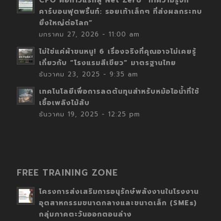
CFO คือก้าวแรกสู่ Net Zero “ทำความรู้จัก
คาร์บอนฟุตพริ้นท์: รอยเท้าเล็กๆ ที่ส่งผลกระทบ
ยิ่งใหญ่ต่อโลก”
มกราคม 27, 2026 - 11:00 am
ไม่ใช่แค่ผ้าขนหนู! 6 เรื่องจริงที่คุณอาจไม่เคยรู้
เกี่ยวกับ “โรงแรมสีเขียว” มาตรฐานไทย
ธันวาคม 23, 2025 - 9:35 am
เทคโนโลยีเพื่อการลดต้นทุนสำหรับหม้อไอน้ำที่ใช้
เชื้อเพลิงไม้สับ
ธันวาคม 19, 2025 - 12:25 pm
FREE TRAINING ZONE
โครงการส่งเสริมการอนุรักษ์พลังงานในโรงงาน
อุตสาหกรรมขนาดกลางและขนาดเล็ก (SMEs)
กลุ่มภาคตะวันออกตอนล่าง