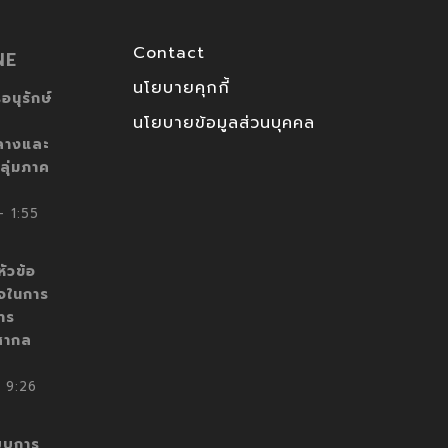
Contact
NE
นโยบายคุกกี้
อนุรักษ์
นโยบายข้อมูลส่วนบุคคล
ลางและ
ลุ่มภาค
 1:55
ัวข้อ
็จในการ
าร
สากล
 9:26
บบการ