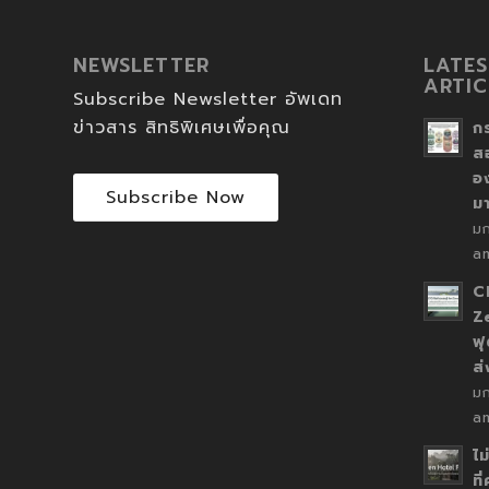
NEWSLETTER
LATES
ARTIC
Subscribe Newsletter อัพเดท
ข่าวสาร สิทธิพิเศษเพื่อคุณ
ก
ส
อ
Subscribe Now
ม
ม
a
C
Z
ฟุ
ส
ม
a
ไม
ที