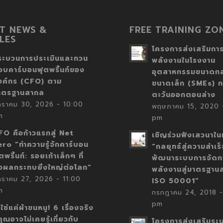
T NEWS &
FREE TRAINING ZO
LES
โครงการส่งเสริมการ
ระบวนการประเมินและทวน
พลังงานในโรงงาน
อบคาร์บอนฟุตพริ้นท์ของ
อุตสาหกรรมขนาดก
งค์กร (CFO) ตาม
ขนาดเล็ก (SMEs) ก
าตรฐานสากล
ตะวันออกตอนล่าง
กราคม 30, 2026 - 10:00
พฤษภาคม 15, 2020 -
m
pm
FO คือก้าวแรกสู่ Net
เชิญร่วมฟังเสวนาในห
ero “ทำความรู้จักคาร์บอน
“กลยุทธ์สู่ความสำเร
ตพริ้นท์: รอยเท้าเล็กๆ ที่
พัฒนาระบบการจัดก
่งผลกระทบยิ่งใหญ่ต่อโลก”
พลังงานสู่มาตรฐาน
กราคม 27, 2026 - 11:00
ISO 50001”
m
กรกฎาคม 24, 2018 -
pm
่ใช่แค่ผ้าขนหนู! 6 เรื่องจริง
่คุณอาจไม่เคยรู้เกี่ยวกับ
โครงการส่งเสริมระ