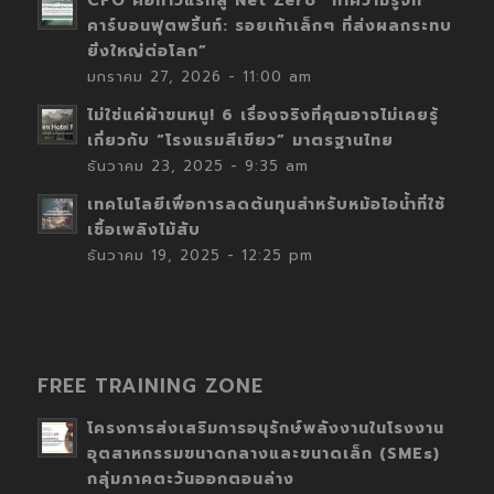
CFO คือก้าวแรกสู่ Net Zero “ทำความรู้จัก
คาร์บอนฟุตพริ้นท์: รอยเท้าเล็กๆ ที่ส่งผลกระทบ
ยิ่งใหญ่ต่อโลก”
มกราคม 27, 2026 - 11:00 am
ไม่ใช่แค่ผ้าขนหนู! 6 เรื่องจริงที่คุณอาจไม่เคยรู้
เกี่ยวกับ “โรงแรมสีเขียว” มาตรฐานไทย
ธันวาคม 23, 2025 - 9:35 am
เทคโนโลยีเพื่อการลดต้นทุนสำหรับหม้อไอน้ำที่ใช้
เชื้อเพลิงไม้สับ
ธันวาคม 19, 2025 - 12:25 pm
FREE TRAINING ZONE
โครงการส่งเสริมการอนุรักษ์พลังงานในโรงงาน
อุตสาหกรรมขนาดกลางและขนาดเล็ก (SMEs)
กลุ่มภาคตะวันออกตอนล่าง