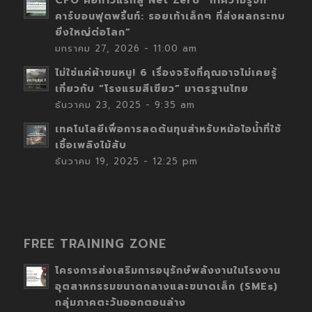
CFO คือก้าวแรกสู่ Net Zero “ทำความรู้จัก
คาร์บอนฟุตพริ้นท์: รอยเท้าเล็กๆ ที่ส่งผลกระทบ
ยิ่งใหญ่ต่อโลก”
มกราคม 27, 2026 - 11:00 am
ไม่ใช่แค่ผ้าขนหนู! 6 เรื่องจริงที่คุณอาจไม่เคยรู้
เกี่ยวกับ “โรงแรมสีเขียว” มาตรฐานไทย
ธันวาคม 23, 2025 - 9:35 am
เทคโนโลยีเพื่อการลดต้นทุนสำหรับหม้อไอน้ำที่ใช้
เชื้อเพลิงไม้สับ
ธันวาคม 19, 2025 - 12:25 pm
FREE TRAINING ZONE
โครงการส่งเสริมการอนุรักษ์พลังงานในโรงงาน
อุตสาหกรรมขนาดกลางและขนาดเล็ก (SMEs)
กลุ่มภาคตะวันออกตอนล่าง