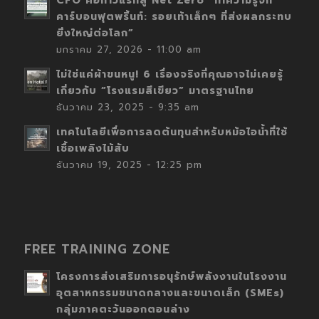
CFO คือก้าวแรกสู่ Net Zero “ทำความรู้จัก
คาร์บอนฟุตพริ้นท์: รอยเท้าเล็กๆ ที่ส่งผลกระทบ
ยิ่งใหญ่ต่อโลก”
มกราคม 27, 2026 - 11:00 am
ไม่ใช่แค่ผ้าขนหนู! 6 เรื่องจริงที่คุณอาจไม่เคยรู้
เกี่ยวกับ “โรงแรมสีเขียว” มาตรฐานไทย
ธันวาคม 23, 2025 - 9:35 am
เทคโนโลยีเพื่อการลดต้นทุนสำหรับหม้อไอน้ำที่ใช้
เชื้อเพลิงไม้สับ
ธันวาคม 19, 2025 - 12:25 pm
FREE TRAINING ZONE
โครงการส่งเสริมการอนุรักษ์พลังงานในโรงงาน
อุตสาหกรรมขนาดกลางและขนาดเล็ก (SMEs)
กลุ่มภาคตะวันออกตอนล่าง