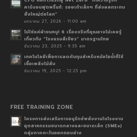
CFO คือก้าวแรกสู่ Net Zero “ทำความรู้จัก
คาร์บอนฟุตพริ้นท์: รอยเท้าเล็กๆ ที่ส่งผลกระทบ
ยิ่งใหญ่ต่อโลก”
มกราคม 27, 2026 - 11:00 am
ไม่ใช่แค่ผ้าขนหนู! 6 เรื่องจริงที่คุณอาจไม่เคยรู้
เกี่ยวกับ “โรงแรมสีเขียว” มาตรฐานไทย
ธันวาคม 23, 2025 - 9:35 am
เทคโนโลยีเพื่อการลดต้นทุนสำหรับหม้อไอน้ำที่ใช้
เชื้อเพลิงไม้สับ
ธันวาคม 19, 2025 - 12:25 pm
FREE TRAINING ZONE
โครงการส่งเสริมการอนุรักษ์พลังงานในโรงงาน
อุตสาหกรรมขนาดกลางและขนาดเล็ก (SMEs)
กลุ่มภาคตะวันออกตอนล่าง