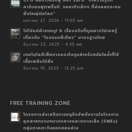
CFO คือก้าวแรกสู่ Net Zero “ทำความรู้จัก
คาร์บอนฟุตพริ้นท์: รอยเท้าเล็กๆ ที่ส่งผลกระทบ
ยิ่งใหญ่ต่อโลก”
มกราคม 27, 2026 - 11:00 am
ไม่ใช่แค่ผ้าขนหนู! 6 เรื่องจริงที่คุณอาจไม่เคยรู้
เกี่ยวกับ “โรงแรมสีเขียว” มาตรฐานไทย
ธันวาคม 23, 2025 - 9:35 am
เทคโนโลยีเพื่อการลดต้นทุนสำหรับหม้อไอน้ำที่ใช้
เชื้อเพลิงไม้สับ
ธันวาคม 19, 2025 - 12:25 pm
FREE TRAINING ZONE
โครงการส่งเสริมการอนุรักษ์พลังงานในโรงงาน
อุตสาหกรรมขนาดกลางและขนาดเล็ก (SMEs)
กลุ่มภาคตะวันออกตอนล่าง