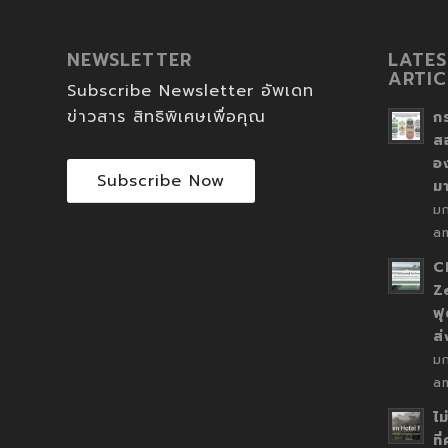
NEWSLETTER
LATES
ARTIC
Subscribe Newsletter อัพเดท
ข่าวสาร สิทธิพิเศษเพื่อคุณ
ก
ส
อ
Subscribe Now
ม
ม
a
C
Z
ฟุ
ส
ม
a
ไม
ที