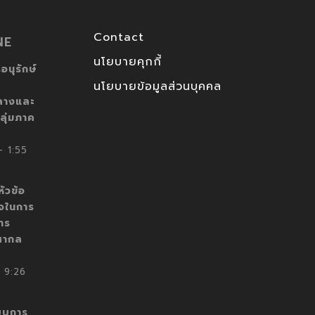
Contact
NE
นโยบายคุกกี้
อนุรักษ์
นโยบายข้อมูลส่วนบุคคล
ลางและ
ลุ่มภาค
 1:55
ัวข้อ
็จในการ
าร
สากล
 9:26
บบการ