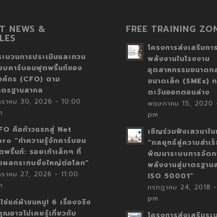
T NEWS &
FREE TRAINING ZO
LES
โครงการส่งเสริมการ
ระบวนการประเมินและทวน
พลังงานในโรงงาน
อบคาร์บอนฟุตพริ้นท์ของ
อุตสาหกรรมขนาดก
งค์กร (CFO) ตาม
ขนาดเล็ก (SMEs) ก
าตรฐานสากล
ตะวันออกตอนล่าง
กราคม 30, 2026 - 10:00
พฤษภาคม 15, 2020 -
m
pm
FO คือก้าวแรกสู่ Net
เชิญร่วมฟังเสวนาในห
ero “ทำความรู้จักคาร์บอน
“กลยุทธ์สู่ความสำเร
ตพริ้นท์: รอยเท้าเล็กๆ ที่
พัฒนาระบบการจัดก
่งผลกระทบยิ่งใหญ่ต่อโลก”
พลังงานสู่มาตรฐาน
กราคม 27, 2026 - 11:00
ISO 50001”
m
กรกฎาคม 24, 2018 -
pm
่ใช่แค่ผ้าขนหนู! 6 เรื่องจริง
่คุณอาจไม่เคยรู้เกี่ยวกับ
โครงการส่งเสริมระ