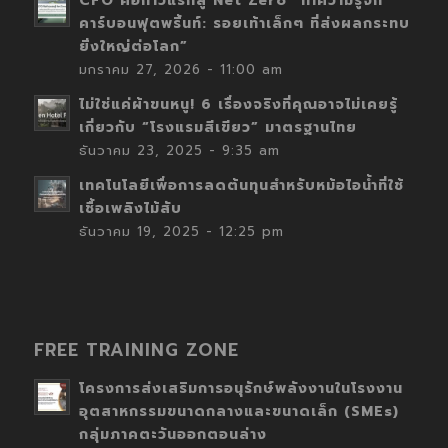
CFO คือก้าวแรกสู่ Net Zero “ทำความรู้จัก
คาร์บอนฟุตพริ้นท์: รอยเท้าเล็กๆ ที่ส่งผลกระทบ
ยิ่งใหญ่ต่อโลก”
มกราคม 27, 2026 - 11:00 am
ไม่ใช่แค่ผ้าขนหนู! 6 เรื่องจริงที่คุณอาจไม่เคยรู้
เกี่ยวกับ “โรงแรมสีเขียว” มาตรฐานไทย
ธันวาคม 23, 2025 - 9:35 am
เทคโนโลยีเพื่อการลดต้นทุนสำหรับหม้อไอน้ำที่ใช้
เชื้อเพลิงไม้สับ
ธันวาคม 19, 2025 - 12:25 pm
FREE TRAINING ZONE
โครงการส่งเสริมการอนุรักษ์พลังงานในโรงงาน
อุตสาหกรรมขนาดกลางและขนาดเล็ก (SMEs)
กลุ่มภาคตะวันออกตอนล่าง