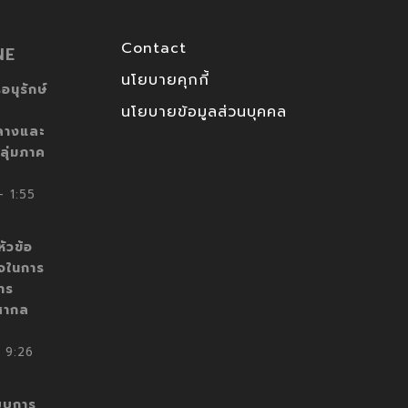
Contact
NE
นโยบายคุกกี้
อนุรักษ์
นโยบายข้อมูลส่วนบุคคล
ลางและ
ลุ่มภาค
 1:55
ัวข้อ
็จในการ
าร
สากล
 9:26
บบการ