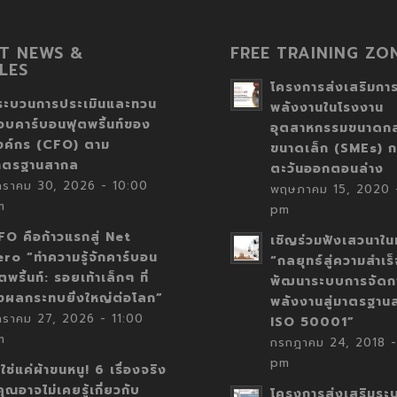
T NEWS &
FREE TRAINING ZO
LES
โครงการส่งเสริมการ
ระบวนการประเมินและทวน
พลังงานในโรงงาน
อบคาร์บอนฟุตพริ้นท์ของ
อุตสาหกรรมขนาดก
งค์กร (CFO) ตาม
ขนาดเล็ก (SMEs) ก
าตรฐานสากล
ตะวันออกตอนล่าง
กราคม 30, 2026 - 10:00
พฤษภาคม 15, 2020 -
m
pm
FO คือก้าวแรกสู่ Net
เชิญร่วมฟังเสวนาในห
ero “ทำความรู้จักคาร์บอน
“กลยุทธ์สู่ความสำเร
ตพริ้นท์: รอยเท้าเล็กๆ ที่
พัฒนาระบบการจัดก
่งผลกระทบยิ่งใหญ่ต่อโลก”
พลังงานสู่มาตรฐาน
กราคม 27, 2026 - 11:00
ISO 50001”
m
กรกฎาคม 24, 2018 -
pm
่ใช่แค่ผ้าขนหนู! 6 เรื่องจริง
่คุณอาจไม่เคยรู้เกี่ยวกับ
โครงการส่งเสริมระ