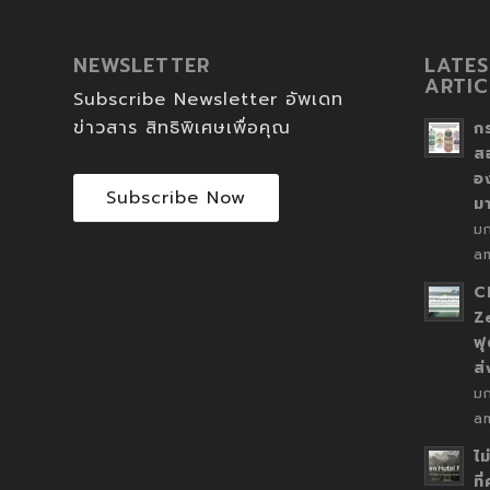
NEWSLETTER
LATES
ARTIC
Subscribe Newsletter อัพเดท
ข่าวสาร สิทธิพิเศษเพื่อคุณ
ก
ส
อ
Subscribe Now
ม
ม
a
C
Z
ฟุ
ส
ม
a
ไม
ที