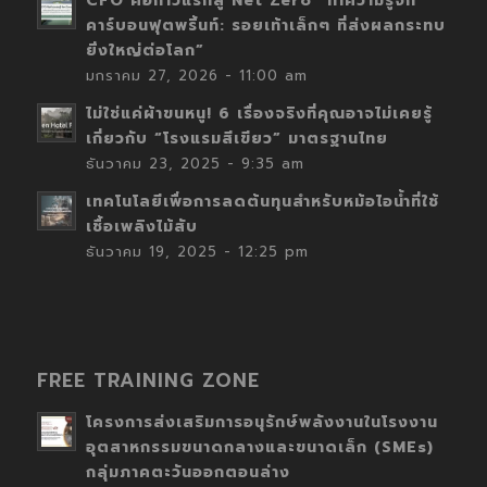
CFO คือก้าวแรกสู่ Net Zero “ทำความรู้จัก
คาร์บอนฟุตพริ้นท์: รอยเท้าเล็กๆ ที่ส่งผลกระทบ
ยิ่งใหญ่ต่อโลก”
มกราคม 27, 2026 - 11:00 am
ไม่ใช่แค่ผ้าขนหนู! 6 เรื่องจริงที่คุณอาจไม่เคยรู้
เกี่ยวกับ “โรงแรมสีเขียว” มาตรฐานไทย
ธันวาคม 23, 2025 - 9:35 am
เทคโนโลยีเพื่อการลดต้นทุนสำหรับหม้อไอน้ำที่ใช้
เชื้อเพลิงไม้สับ
ธันวาคม 19, 2025 - 12:25 pm
FREE TRAINING ZONE
โครงการส่งเสริมการอนุรักษ์พลังงานในโรงงาน
อุตสาหกรรมขนาดกลางและขนาดเล็ก (SMEs)
กลุ่มภาคตะวันออกตอนล่าง