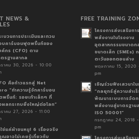
T NEWS &
FREE TRAINING ZO
LES
โครงการส่งเสริมการ
ระบวนการประเมินและทวน
พลังงานในโรงงาน
อบคาร์บอนฟุตพริ้นท์ของ
อุตสาหกรรมขนาดก
งค์กร (CFO) ตาม
ขนาดเล็ก (SMEs) ก
าตรฐานสากล
ตะวันออกตอนล่าง
กราคม 30, 2026 - 10:00
พฤษภาคม 15, 2020 -
m
pm
FO คือก้าวแรกสู่ Net
เชิญร่วมฟังเสวนาในห
ero “ทำความรู้จักคาร์บอน
“กลยุทธ์สู่ความสำเร
ตพริ้นท์: รอยเท้าเล็กๆ ที่
พัฒนาระบบการจัดก
่งผลกระทบยิ่งใหญ่ต่อโลก”
พลังงานสู่มาตรฐาน
กราคม 27, 2026 - 11:00
ISO 50001”
m
กรกฎาคม 24, 2018 -
pm
่ใช่แค่ผ้าขนหนู! 6 เรื่องจริง
่คุณอาจไม่เคยรู้เกี่ยวกับ
โครงการส่งเสริมระ