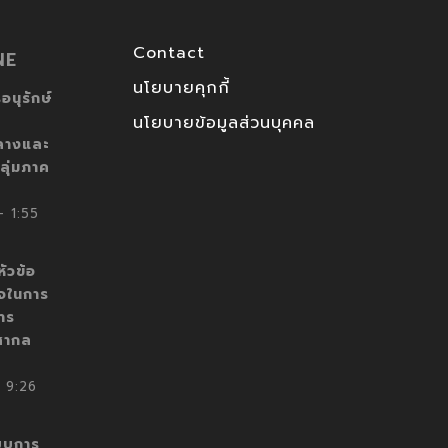
Contact
NE
นโยบายคุกกี้
อนุรักษ์
นโยบายข้อมูลส่วนบุคคล
ลางและ
ลุ่มภาค
 1:55
ัวข้อ
็จในการ
าร
สากล
 9:26
บบการ