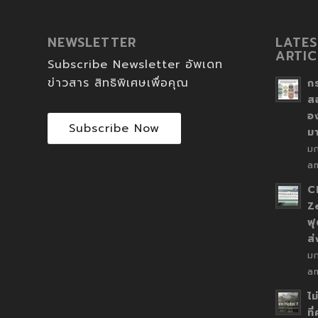
NEWSLETTER
LATES
ARTIC
Subscribe Newsletter อัพเดท
ข่าวสาร สิทธิพิเศษเพื่อคุณ
ก
ส
อ
Subscribe Now
ม
ม
a
C
Z
ฟุ
ส
ม
a
ไม
ที