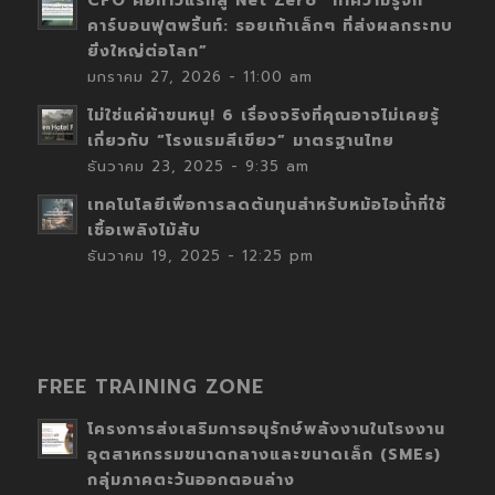
CFO คือก้าวแรกสู่ Net Zero “ทำความรู้จัก
คาร์บอนฟุตพริ้นท์: รอยเท้าเล็กๆ ที่ส่งผลกระทบ
ยิ่งใหญ่ต่อโลก”
มกราคม 27, 2026 - 11:00 am
ไม่ใช่แค่ผ้าขนหนู! 6 เรื่องจริงที่คุณอาจไม่เคยรู้
เกี่ยวกับ “โรงแรมสีเขียว” มาตรฐานไทย
ธันวาคม 23, 2025 - 9:35 am
เทคโนโลยีเพื่อการลดต้นทุนสำหรับหม้อไอน้ำที่ใช้
เชื้อเพลิงไม้สับ
ธันวาคม 19, 2025 - 12:25 pm
FREE TRAINING ZONE
โครงการส่งเสริมการอนุรักษ์พลังงานในโรงงาน
อุตสาหกรรมขนาดกลางและขนาดเล็ก (SMEs)
กลุ่มภาคตะวันออกตอนล่าง