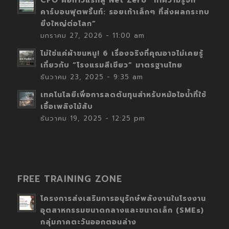
CFO คือก้าวแรกสู่ Net Zero “ทำความรู้จัก
คาร์บอนฟุตพริ้นท์: รอยเท้าเล็กๆ ที่ส่งผลกระทบ
ยิ่งใหญ่ต่อโลก”
มกราคม 27, 2026 - 11:00 am
ไม่ใช่แค่ผ้าขนหนู! 6 เรื่องจริงที่คุณอาจไม่เคยรู้
เกี่ยวกับ “โรงแรมสีเขียว” มาตรฐานไทย
ธันวาคม 23, 2025 - 9:35 am
เทคโนโลยีเพื่อการลดต้นทุนสำหรับหม้อไอน้ำที่ใช้
เชื้อเพลิงไม้สับ
ธันวาคม 19, 2025 - 12:25 pm
FREE TRAINING ZONE
โครงการส่งเสริมการอนุรักษ์พลังงานในโรงงาน
อุตสาหกรรมขนาดกลางและขนาดเล็ก (SMEs)
กลุ่มภาคตะวันออกตอนล่าง