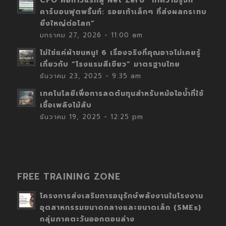
CFO คือก้าวแรกสู่ Net Zero “ทำความรู้จัก
คาร์บอนฟุตพริ้นท์: รอยเท้าเล็กๆ ที่ส่งผลกระทบ
ยิ่งใหญ่ต่อโลก”
มกราคม 27, 2026 - 11:00 am
ไม่ใช่แค่ผ้าขนหนู! 6 เรื่องจริงที่คุณอาจไม่เคยรู้
เกี่ยวกับ “โรงแรมสีเขียว” มาตรฐานไทย
ธันวาคม 23, 2025 - 9:35 am
เทคโนโลยีเพื่อการลดต้นทุนสำหรับหม้อไอน้ำที่ใช้
เชื้อเพลิงไม้สับ
ธันวาคม 19, 2025 - 12:25 pm
FREE TRAINING ZONE
โครงการส่งเสริมการอนุรักษ์พลังงานในโรงงาน
อุตสาหกรรมขนาดกลางและขนาดเล็ก (SMEs)
กลุ่มภาคตะวันออกตอนล่าง