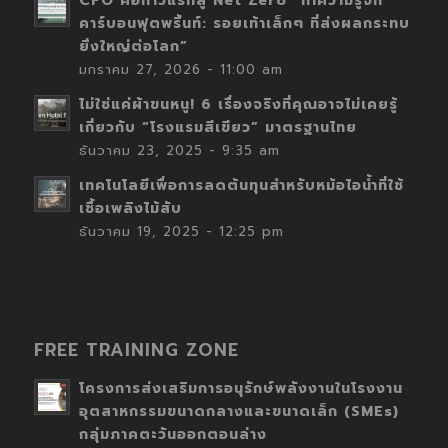
CFO คือก้าวแรกสู่ Net Zero “ทำความรู้จัก
คาร์บอนฟุตพริ้นท์: รอยเท้าเล็กๆ ที่ส่งผลกระทบ
ยิ่งใหญ่ต่อโลก”
มกราคม 27, 2026 - 11:00 am
ไม่ใช่แค่ผ้าขนหนู! 6 เรื่องจริงที่คุณอาจไม่เคยรู้
เกี่ยวกับ “โรงแรมสีเขียว” มาตรฐานไทย
ธันวาคม 23, 2025 - 9:35 am
เทคโนโลยีเพื่อการลดต้นทุนสำหรับหม้อไอน้ำที่ใช้
เชื้อเพลิงไม้สับ
ธันวาคม 19, 2025 - 12:25 pm
FREE TRAINING ZONE
โครงการส่งเสริมการอนุรักษ์พลังงานในโรงงาน
อุตสาหกรรมขนาดกลางและขนาดเล็ก (SMEs)
กลุ่มภาคตะวันออกตอนล่าง