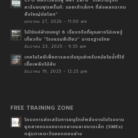
CFO คือก้าวแรกสู่ Net Zero “ทำความรู้จัก
คาร์บอนฟุตพริ้นท์: รอยเท้าเล็กๆ ที่ส่งผลกระทบ
ยิ่งใหญ่ต่อโลก”
มกราคม 27, 2026 - 11:00 am
ไม่ใช่แค่ผ้าขนหนู! 6 เรื่องจริงที่คุณอาจไม่เคยรู้
เกี่ยวกับ “โรงแรมสีเขียว” มาตรฐานไทย
ธันวาคม 23, 2025 - 9:35 am
เทคโนโลยีเพื่อการลดต้นทุนสำหรับหม้อไอน้ำที่ใช้
เชื้อเพลิงไม้สับ
ธันวาคม 19, 2025 - 12:25 pm
FREE TRAINING ZONE
โครงการส่งเสริมการอนุรักษ์พลังงานในโรงงาน
อุตสาหกรรมขนาดกลางและขนาดเล็ก (SMEs)
กลุ่มภาคตะวันออกตอนล่าง