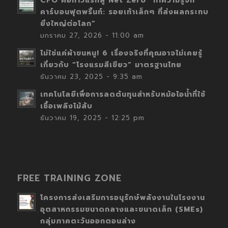
CFO คือก้าวแรกสู่ Net Zero “ทำความรู้จัก
คาร์บอนฟุตพริ้นท์: รอยเท้าเล็กๆ ที่ส่งผลกระทบ
ยิ่งใหญ่ต่อโลก”
มกราคม 27, 2026 - 11:00 am
ไม่ใช่แค่ผ้าขนหนู! 6 เรื่องจริงที่คุณอาจไม่เคยรู้
เกี่ยวกับ “โรงแรมสีเขียว” มาตรฐานไทย
ธันวาคม 23, 2025 - 9:35 am
เทคโนโลยีเพื่อการลดต้นทุนสำหรับหม้อไอน้ำที่ใช้
เชื้อเพลิงไม้สับ
ธันวาคม 19, 2025 - 12:25 pm
FREE TRAINING ZONE
โครงการส่งเสริมการอนุรักษ์พลังงานในโรงงาน
อุตสาหกรรมขนาดกลางและขนาดเล็ก (SMEs)
กลุ่มภาคตะวันออกตอนล่าง