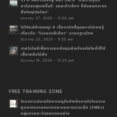
CFO คือก้าวแรกสู่ Net Zero “ทำความรู้จัก
คาร์บอนฟุตพริ้นท์: รอยเท้าเล็กๆ ที่ส่งผลกระทบ
ยิ่งใหญ่ต่อโลก”
มกราคม 27, 2026 - 11:00 am
ไม่ใช่แค่ผ้าขนหนู! 6 เรื่องจริงที่คุณอาจไม่เคยรู้
เกี่ยวกับ “โรงแรมสีเขียว” มาตรฐานไทย
ธันวาคม 23, 2025 - 9:35 am
เทคโนโลยีเพื่อการลดต้นทุนสำหรับหม้อไอน้ำที่ใช้
เชื้อเพลิงไม้สับ
ธันวาคม 19, 2025 - 12:25 pm
FREE TRAINING ZONE
โครงการส่งเสริมการอนุรักษ์พลังงานในโรงงาน
อุตสาหกรรมขนาดกลางและขนาดเล็ก (SMEs)
กลุ่มภาคตะวันออกตอนล่าง