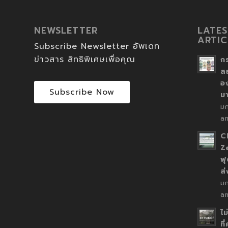
NEWSLETTER
LATES
ARTIC
Subscribe Newsletter อัพเดท
ข่าวสาร สิทธิพิเศษเพื่อคุณ
ก
ส
อ
Subscribe Now
ม
ม
a
C
Z
ฟุ
ส
ม
a
ไม
ที