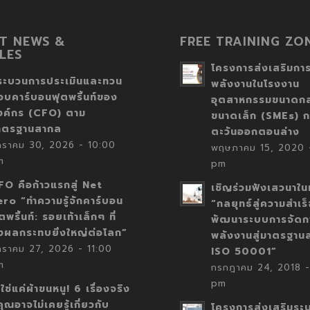
T NEWS &
FREE TRAINING ZO
LES
โครงการส่งเสริมการ
ระบวนการประเมินและทวน
พลังงานในโรงงาน
อบคาร์บอนฟุตพริ้นท์ของ
อุตสาหกรรมขนาดก
งค์กร (CFO) ตาม
ขนาดเล็ก (SMEs) ก
าตรฐานสากล
ตะวันออกตอนล่าง
กราคม 30, 2026 - 10:00
พฤษภาคม 15, 2020 -
m
pm
FO คือก้าวแรกสู่ Net
เชิญร่วมฟังเสวนาในห
ero “ทำความรู้จักคาร์บอน
“กลยุทธ์สู่ความสำเร
ตพริ้นท์: รอยเท้าเล็กๆ ที่
พัฒนาระบบการจัดก
่งผลกระทบยิ่งใหญ่ต่อโลก”
พลังงานสู่มาตรฐาน
กราคม 27, 2026 - 11:00
ISO 50001”
m
กรกฎาคม 24, 2018 -
pm
่ใช่แค่ผ้าขนหนู! 6 เรื่องจริง
่คุณอาจไม่เคยรู้เกี่ยวกับ
โครงการส่งเสริมระ