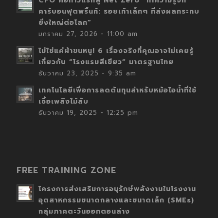
CFO คือก้าวแรกสู่ Net Zero “ทำความรู้จัก
คาร์บอนฟุตพริ้นท์: รอยเท้าเล็กๆ ที่ส่งผลกระทบ
ยิ่งใหญ่ต่อโลก”
มกราคม 27, 2026 - 11:00 am
ไม่ใช่แค่ผ้าขนหนู! 6 เรื่องจริงที่คุณอาจไม่เคยรู้
เกี่ยวกับ “โรงแรมสีเขียว” มาตรฐานไทย
ธันวาคม 23, 2025 - 9:35 am
เทคโนโลยีเพื่อการลดต้นทุนสำหรับหม้อไอน้ำที่ใช้
เชื้อเพลิงไม้สับ
ธันวาคม 19, 2025 - 12:25 pm
FREE TRAINING ZONE
โครงการส่งเสริมการอนุรักษ์พลังงานในโรงงาน
อุตสาหกรรมขนาดกลางและขนาดเล็ก (SMEs)
กลุ่มภาคตะวันออกตอนล่าง