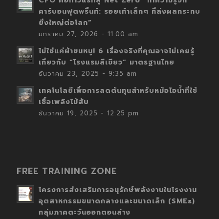
CFO คือก้าวแรกสู่ Net Zero “ทำความรู้จัก
คาร์บอนฟุตพริ้นท์: รอยเท้าเล็กๆ ที่ส่งผลกระทบ
ยิ่งใหญ่ต่อโลก”
มกราคม 27, 2026 - 11:00 am
ไม่ใช่แค่ผ้าขนหนู! 6 เรื่องจริงที่คุณอาจไม่เคยรู้
เกี่ยวกับ “โรงแรมสีเขียว” มาตรฐานไทย
ธันวาคม 23, 2025 - 9:35 am
เทคโนโลยีเพื่อการลดต้นทุนสำหรับหม้อไอน้ำที่ใช้
เชื้อเพลิงไม้สับ
ธันวาคม 19, 2025 - 12:25 pm
FREE TRAINING ZONE
โครงการส่งเสริมการอนุรักษ์พลังงานในโรงงาน
อุตสาหกรรมขนาดกลางและขนาดเล็ก (SMEs)
กลุ่มภาคตะวันออกตอนล่าง