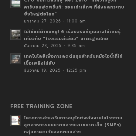
CFO คือก้าวแรกสู่ Net Zero “ทำความรู้จัก
คาร์บอนฟุตพริ้นท์: รอยเท้าเล็กๆ ที่ส่งผลกระทบ
ยิ่งใหญ่ต่อโลก”
มกราคม 27, 2026 - 11:00 am
ไม่ใช่แค่ผ้าขนหนู! 6 เรื่องจริงที่คุณอาจไม่เคยรู้
เกี่ยวกับ “โรงแรมสีเขียว” มาตรฐานไทย
ธันวาคม 23, 2025 - 9:35 am
เทคโนโลยีเพื่อการลดต้นทุนสำหรับหม้อไอน้ำที่ใช้
เชื้อเพลิงไม้สับ
ธันวาคม 19, 2025 - 12:25 pm
FREE TRAINING ZONE
โครงการส่งเสริมการอนุรักษ์พลังงานในโรงงาน
อุตสาหกรรมขนาดกลางและขนาดเล็ก (SMEs)
กลุ่มภาคตะวันออกตอนล่าง