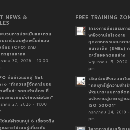
T NEWS &
FREE TRAINING ZO
LES
โครงการส่งเสริมการ
ระบวนการประเมินและทวน
พลังงานในโรงงาน
อบคาร์บอนฟุตพริ้นท์ของ
อุตสาหกรรมขนาดก
งค์กร (CFO) ตาม
ขนาดเล็ก (SMEs) ก
าตรฐานสากล
ตะวันออกตอนล่าง
กราคม 30, 2026 - 10:00
พฤษภาคม 15, 2020 -
m
pm
FO คือก้าวแรกสู่ Net
เชิญร่วมฟังเสวนาในห
ero “ทำความรู้จักคาร์บอน
“กลยุทธ์สู่ความสำเร
ตพริ้นท์: รอยเท้าเล็กๆ ที่
พัฒนาระบบการจัดก
่งผลกระทบยิ่งใหญ่ต่อโลก”
พลังงานสู่มาตรฐาน
กราคม 27, 2026 - 11:00
ISO 50001”
m
กรกฎาคม 24, 2018 -
pm
่ใช่แค่ผ้าขนหนู! 6 เรื่องจริง
่คุณอาจไม่เคยรู้เกี่ยวกับ
โครงการส่งเสริมระ