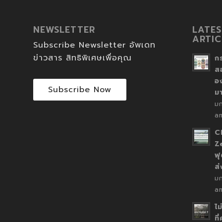
NEWSLETTER
LATES
ARTIC
Subscribe Newsletter อัพเดท
ข่าวสาร สิทธิพิเศษเพื่อคุณ
ก
ส
อ
Subscribe Now
ม
ม
a
C
Z
ฟุ
ส
ม
a
ไม
ที