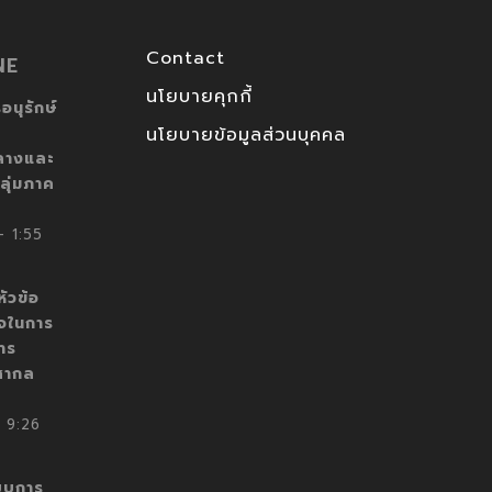
Contact
NE
นโยบายคุกกี้
อนุรักษ์
นโยบายข้อมูลส่วนบุคคล
ลางและ
ลุ่มภาค
 1:55
ัวข้อ
็จในการ
าร
สากล
 9:26
บบการ